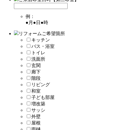
例：
●月●日●時
リフォームご希望箇所
キッチン
バス・浴室
トイレ
洗面所
玄関
廊下
階段
リビング
和室
子ども部屋
増改築
サッシ
外壁
屋根
雨樋