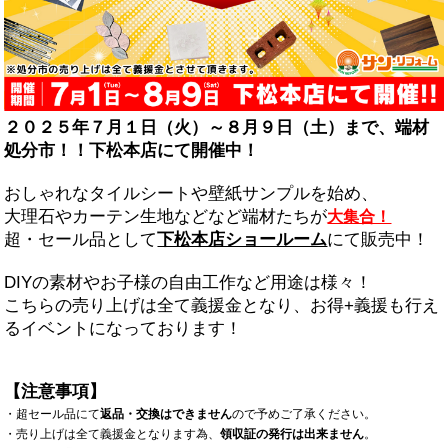
２０２５年７月１日（火）～８月９日（土）まで、端材
処分市！！下松本店にて開催中！
おしゃれなタイルシートや壁紙サンプルを始め、
大理石やカーテン生地などなど端材たちが
大集合！
超・セール品として
下松本店ショールーム
にて販売中！
DIYの素材やお子様の自由工作など用途は様々！
こちらの売り上げは全て義援金となり、お得+義援も行え
るイベントになっております！
【注意事項】
・超セール品にて
返品・交換はできません
ので予めご了承ください。
・売り上げは全て義援金となります為、
領収証の発行は出来ません
。