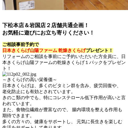
下松本店＆岩国店２店舗共通企画！
お気軽に遊びにお立ち寄りください！
ご相談事前予約で
日本きくらげ山陽ファーム 乾燥きくらげ
プレゼント！
リフォームのご相談を事前にご予約いただいた方全員に、日
本きくらげ山陽ファームの乾燥きくらげ１パックをプレゼン
ト！
～きくらげの高い栄養価～
日本きくらげは、多くのビタミン群を含み、疲労回復や、
老化防止にも有効とされています。
きのこ類の中でも、特にコレステロール低下作用が高いと言
われています。
また、食物位繊維が豊富なので、 腸内環境を整える作用も
期待できます。
多くの方々の、健康をサポートし、 元気に長生きを楽しむ
生活をサポートして参ります。