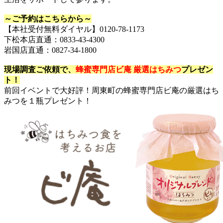
～ご予約はこちらから～
【本社受付無料ダイヤル】0120-78-1173
下松本店直通：0833-43-4300
岩国店直通：0827-34-1800
現場調査ご依頼で、
蜂蜜専門店ビ庵 厳選はちみつ
プレゼン
ト！
前回イベントで大好評！周東町の蜂蜜専門店ビ庵の厳選はち
みつを１瓶プレゼント！