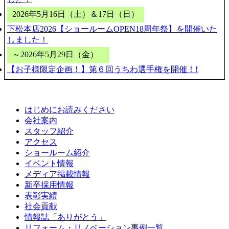
2026年5月16日（土）＆17日（日）
下松本店2026【ショールームOPEN18周年祭】を開催いた
しました！
～2026年5月29日（金）
【お子様限定企画！】第６回うちわ選手権を開催！!
はじめにお読みください
会社案内
スタッフ紹介
アクセス
ショールーム紹介
イベント情報
メディア掲載情報
新卒採用情報
表彰実績
社会貢献
情報誌「ありがとう」
リフォーム・リノベーション事例一覧