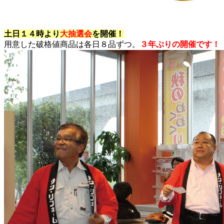
土日１４時より
大抽選会
を開催！
用意した破格値商品は各日８品ずつ。
３年ぶりの開催です！