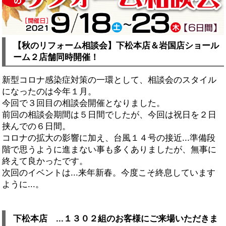
【秋のリフォーム相談会】下松本店＆岩国店ショール
ーム２店舗同時開催！
新型コロナ感染症対策の一環として、相談会のスタイル
になったのは今年１月。
今回で３回目の相談会開催となりました。
前回の相談会期間は５日間でしたが、今回は祝日を２日
挟んでの６日間。
コロナの拡大の影響に加え、台風１４号の接近...準備段
階で思うように進まない事も多くありましたが、無事に
終えて良かったです。
次回のイベントは...来年新春。今度こそ終息しています
ように...。
下松本店 ...１３０２組のお客様にご来場いただきま